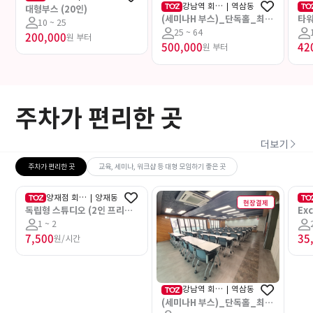
강남역 회의
|
역삼동
점 회의
대형부스 (20인)
실타워점
(세미나H 부스)_단독홀_최대
타워
실
10 ~ 25
64인
부
25 ~ 64
200,000
원 부터
500,000
42
원 부터
주차가 편리한 곳
더보기
주차가 편리한 곳
교육, 세미나, 워크샵 등 대형 모임하기 좋은 곳
양재점 회의
|
양재동
현장결제
현장결제
실
대
독립형 스튜디오 (2인 프리미
Ex
엄)
1 ~ 2
7,500
35
원/시간
강남역 회의
|
역삼동
실타워점
(세미나H 부스)_단독홀_최대