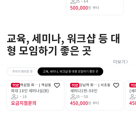
64인
25 ~ 64
500,000
원 부터
교육, 세미나, 워크샵 등 대
형 모임하기 좋은 곳
더보기
주차가 편리한 곳
교육, 세미나, 워크샵 등 대형 모임하기 좋은 곳
역삼점 회의
|
역삼동
강남역 회의
|
서초동
현장결제
현장결제
실
실컨퍼런스
최대 18인 세미나실(B)
세미나1번-58인
(세
점
대6
1 ~ 18
25 ~ 58
요금지점문의
450,000
45
원 부터