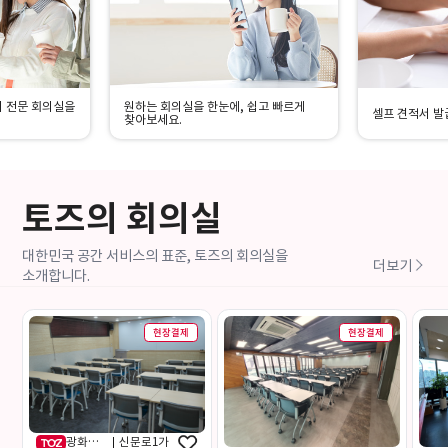
 전문 회의실을
원하는 회의실을 한눈에, 쉽고 빠르게
셀프 견적서 발급
찾아보세요.
토즈의 회의실
대한민국 공간 서비스의 표준, 토즈의 회의실을
더보기
소개합니다.
현장결제
현장결제
광화문
|
신문로1가