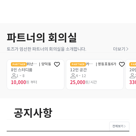
파트너의 회의실
더보기
토즈가 엄선한 파트너의 회의실을 소개합니다.
위넌스
|
양덕동
카페
|
영등포동6가
PARTNER
PARTNER
PA
온라인결제
온라인결제
터디카
35cm
8인 스터디룸
12인 공간
20
페 포항
1 ~ 8
4 ~ 12
장량점
10,000
25,000
33
원 부터
원/시간
공지사항
전체보기